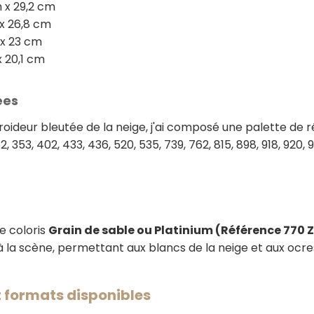
cm x 29,2 cm
 x 26,8 cm
m x 23 cm
x 20,1 cm
ées
 froideur bleutée de la neige, j'ai composé une palette de
352, 353, 402, 433, 436, 520, 535, 739, 762, 815, 898, 918, 920,
e coloris
Grain de sable ou Platinium (Référence 770 
 à la scène, permettant aux blancs de la neige et aux ocre
 formats disponibles