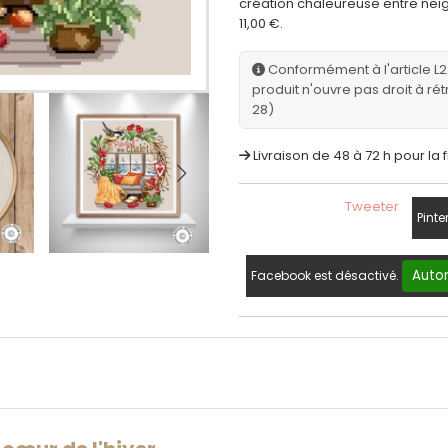
création chaleureuse entre neig
11,00 €.
Conformément à l'article L
produit n'ouvre pas droit à rét
28)
Livraison de 48 à 72 h pour la 
Tweeter
Pinte
Autor
Facebook est désactivé.