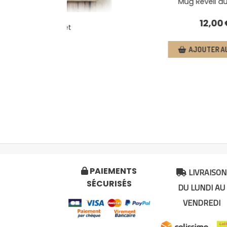
Mug Réveil au chalet
12,00
€
 au chalet
€
AJOUTER AU PANIER
endu
LIVRAISON
PAIEMENTS


SÉCURISÉS
DU LUNDI AU
VENDREDI