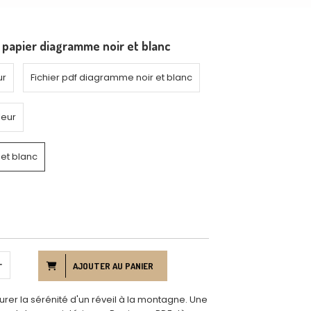
 papier diagramme noir et blanc
ur
Fichier pdf diagramme noir et blanc
leur
et blanc
AJOUTER AU PANIER
rer la sérénité d'un réveil à la montagne. Une