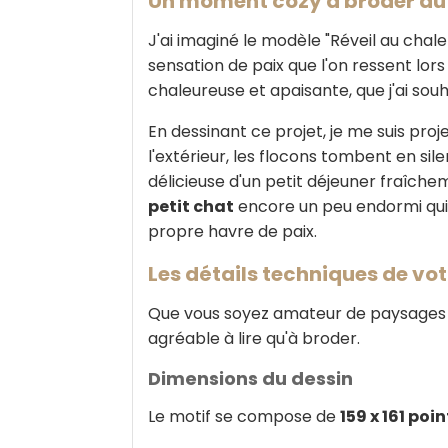
Un moment cozy à broder au 
J'ai imaginé le modèle "Réveil au chale
sensation de paix que l'on ressent lors
chaleureuse et apaisante, que j'ai sou
En dessinant ce projet, je me suis pro
l'extérieur, les flocons tombent en sile
délicieuse d'un petit déjeuner fraîche
petit chat
encore un peu endormi qui 
propre havre de paix.
Les détails techniques de vo
Que vous soyez amateur de paysages hi
agréable à lire qu'à broder.
Dimensions du dessin
Le motif se compose de
159 x 161 poin