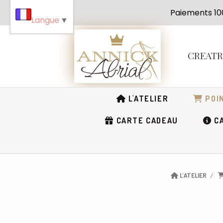
Panneau de gestion des cookies
Paiement
Langue
▼
CREAT
L'ATELIER
POIN
CARTE CADEAU
CA
L'ATELIER