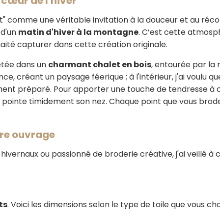
cœur de l'hiver
t" comme une véritable invitation à la douceur et au récon
 d'un
matin d'hiver à la montagne
. C’est cette atmosphè
haité capturer dans cette création originale.
jetée dans un
charmant chalet en bois
, entourée par la
nce, créant un paysage féerique ; à l'intérieur, j'ai voulu q
ment préparé. Pour apporter une touche de tendresse à cet
pointe timidement son nez. Chaque point que vous broder
tre ouvrage
vernaux ou passionné de broderie créative, j'ai veillé à 
ts
. Voici les dimensions selon le type de toile que vous choi