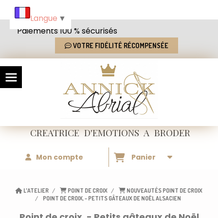
Panneau de gestion des cookies
Langue
▼
Paiements 100 % sécurisés
VOTRE FIDÉLITÉ RÉCOMPENSÉE
CREATRICE
D'EMOTIONS
A BRODER
Mon compte
Panier
L'ATELIER
POINT DE CROIX
NOUVEAUTÉS POINT DE CROIX
POINT DE CROIX, - PETITS GÂTEAUX DE NOËL ALSACIEN
Point de croix, - Petits gâteaux de Noël