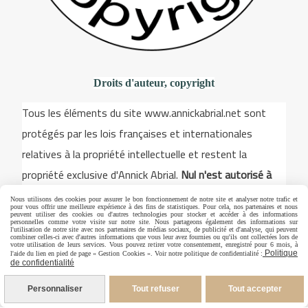
Droits d'auteur, copyright
Tous les éléments du site www.annickabrial.net sont
protégés par les lois françaises et internationales
relatives à la propriété intellectuelle et restent la
propriété exclusive d'Annick Abrial.
Nul n'est autorisé à
reproduire, exploiter ou utiliser à quelque titre que ce
Nous utilisons des cookies pour assurer le bon fonctionnement de notre site et analyser notre trafic et
pour vous offrir une meilleure expérience à des fins de statistiques. Pour cela, nos partenaires et nous
soit, même partiellement, les illustrations, les dessins,
peuvent utiliser des cookies ou d'autres technologies pour stocker et accéder à des informations
personnelles comme votre visite sur notre site. Nous partageons également des informations sur
l'utilisation de notre site avec nos partenaires de médias sociaux, de publicité et d'analyse, qui peuvent
les modèles pour la broderie, les éléments du site. Toute
combiner celles-ci avec d'autres informations que vous leur avez fournies ou qu'ils ont collectées lors de
votre utilisation de leurs services. Vous pouvez retirer votre consentement, enregistré pour 6 mois, à
utilisation est strictement interdite sans un accord écrit
Politique
l'aide du lien en pied de page « Gestion Cookies ». Voir notre politique de confidentialité :
de confidentialité
exprès de Annick Abrial
Personnaliser
Tout refuser
Tout accepter