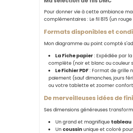
Ma sélection de fils DMC
Pour donner vie à cette ambiance mag
complémentaires : Le fil 815 (un rouge
Formats disponibles et condi
Mon diagramme au point compté s'adap
La Fiche papier
: Expédiée par la 
complète (noir et blanc ou couleur s
Le Fichier PDF
: Format de grille
paiement (sauf dimanches, jours fér
ou votre tablette et zoomer confor
De merveilleuses idées de fin
Ses dimensions généreuses transformen
Un grand et magnifique
tableau
Un
coussin
unique et coloré pour