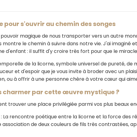
ue pour s'ouvrir au chemin des songes
e pouvoir magique de nous transporter vers un autre monde
us montre le chemin à suivre dans notre vie. J'ai imaginé
d'enfant : il suffit d'y croire très fort pour que le miracle
temporelle de la licorne, symbole universel de pureté, de
r et d'espoir que je vous invite à broder avec un plaisir 
n, ou à offrir à une personne chère à votre cœur qui aim
s charmer par cette œuvre mystique ?
nt trouver une place privilégiée parmi vos plus beaux en
: La rencontre poétique entre la licorne et la force des rê
e association de deux couleurs de fils très contrastées, 