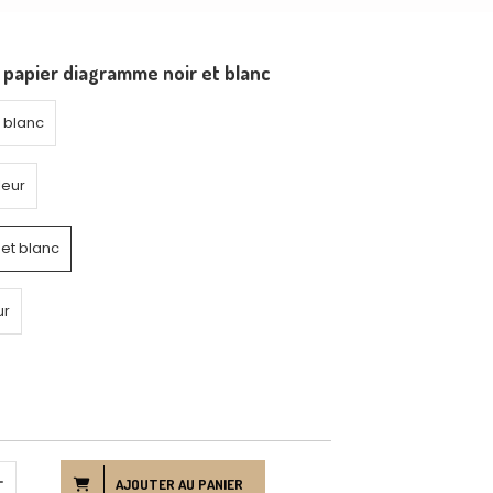
 papier diagramme noir et blanc
t blanc
leur
et blanc
ur
AJOUTER AU PANIER