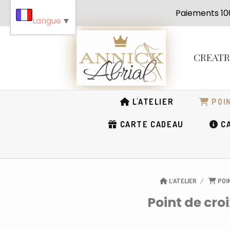
Panneau de gestion des cookies
Paiement
Langue
▼
CREAT
L'ATELIER
POIN
CARTE CADEAU
CA
L'ATELIER
POI
Point de cro