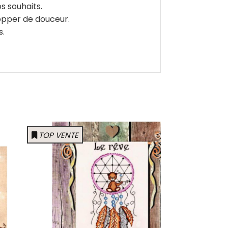
s souhaits.
opper de douceur.
s.
TOP VENTE