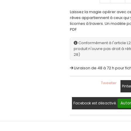
Laissez la magie opérer avec cet
rêves appartiennent à ceux qui y
licornes à travers. Un modèle po
PDF
Conformément à l'article L
produit n'ouvre pas droit à rét
28)
Livraison de 48 à 72 h pour fic
Tweeter
Pinte
Autor
Facebook est désactivé.