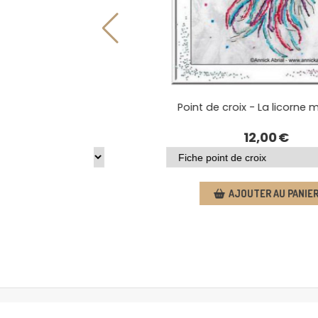
- Capteur de rêve
Point de croix - La licorne
,00
€
12,00
€
R AU PANIER
AJOUTER AU PANIE