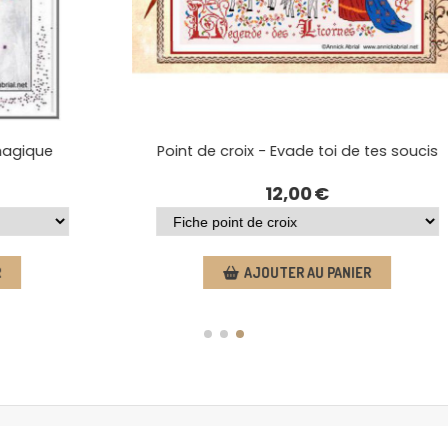
 magique
Point de croix - Evade toi de tes soucis
12,00
€
R
AJOUTER AU PANIER