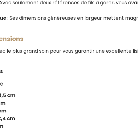
 Avec seulement deux références de fils à gérer, vous av
que
: Ses dimensions généreuses en largeur mettent magni
mensions
 le plus grand soin pour vous garantir une excellente lis
ts
ée
0,5 cm
 cm
 cm
2,4 cm
cm