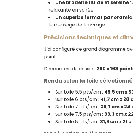
Une broderie fluide et sereine
:
relaxante en soirée.
Un superbe format panorami
le message de l'ouvrage.
Précisions techniques et di
J'ai configuré ce grand diagramme avec
point.
Dimensions du dessin :
250 x 168 poin
Rendu selon la toile sélectionn
Sur toile 5.5 pts/cm :
45,5 cm x 3
Sur toile 6 pts/cm :
41,7 cm x 28
Sur toile 7 pts/cm :
35,7 cm x 24
Sur toile 7.5 pts/cm :
33,3 cm x 2
Sur toile 8 pts/cm :
31,3 cm x 21 