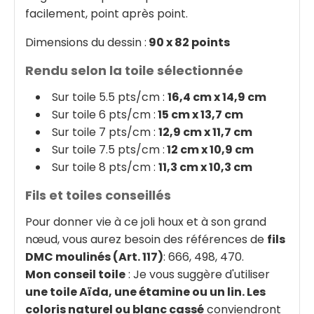
facilement, point après point.
Dimensions du dessin :
90 x 82 points
Rendu selon la toile sélectionnée
Sur toile 5.5 pts/cm :
16,4 cm x 14,9 cm
Sur toile 6 pts/cm :
15 cm x 13,7 cm
Sur toile 7 pts/cm :
12,9 cm x 11,7 cm
Sur toile 7.5 pts/cm :
12 cm x 10,9 cm
Sur toile 8 pts/cm :
11,3 cm x 10,3 cm
Fils et toiles conseillés
Pour donner vie à ce joli houx et à son grand
nœud, vous aurez besoin des références de
fils
DMC moulinés (Art. 117)
: 666, 498, 470.
Mon conseil toile
: Je vous suggère d'utiliser
une toile Aïda, une étamine ou un lin. Les
coloris naturel ou blanc cassé
conviendront