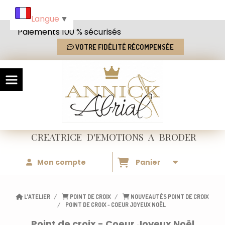
Panneau de gestion des cookies
Langue
▼
Paiements 100 % sécurisés
VOTRE FIDÉLITÉ RÉCOMPENSÉE
CREATRICE
D'EMOTIONS
A BRODER
Mon compte
Panier
L'ATELIER
POINT DE CROIX
NOUVEAUTÉS POINT DE CROIX
POINT DE CROIX - COEUR JOYEUX NOËL
Point de croix - Coeur Joyeux Noël