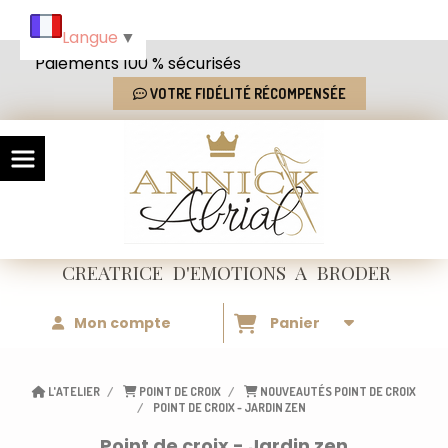
Panneau de gestion des cookies
Langue
▼
Paiements 100 % sécurisés
VOTRE FIDÉLITÉ RÉCOMPENSÉE
CREATRICE
D'EMOTIONS
A BRODER
Mon compte
Panier
L'ATELIER
POINT DE CROIX
NOUVEAUTÉS POINT DE CROIX
POINT DE CROIX - JARDIN ZEN
Point de croix - Jardin zen