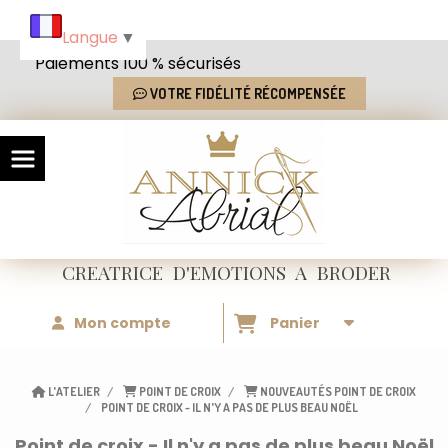
Panneau de gestion des cookies
Langue
▼
Paiements 100 % sécurisés
VOTRE FIDÉLITÉ RÉCOMPENSÉE
CREATRICE
D'EMOTIONS
A BRODER
Mon compte
Panier
L'ATELIER
POINT DE CROIX
NOUVEAUTÉS POINT DE CROIX
POINT DE CROIX - IL N'Y A PAS DE PLUS BEAU NOËL
Point de croix - Il n'y a pas de plus beau Noël