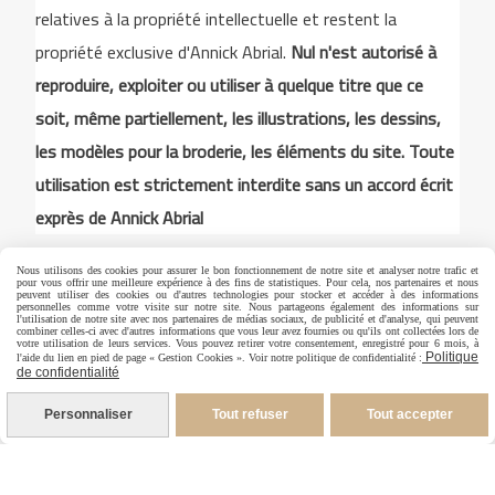
relatives à la propriété intellectuelle et restent la
propriété exclusive d'Annick Abrial.
Nul n'est autorisé à
reproduire, exploiter ou utiliser à quelque titre que ce
soit, même partiellement, les illustrations, les dessins,
les modèles pour la broderie, les éléments du site. Toute
utilisation est strictement interdite sans un accord écrit
exprès de Annick Abrial
Nous utilisons des cookies pour assurer le bon fonctionnement de notre site et analyser notre trafic et
pour vous offrir une meilleure expérience à des fins de statistiques. Pour cela, nos partenaires et nous
Autoriser
Facebook est désactivé.
peuvent utiliser des cookies ou d'autres technologies pour stocker et accéder à des informations
personnelles comme votre visite sur notre site. Nous partageons également des informations sur
l'utilisation de notre site avec nos partenaires de médias sociaux, de publicité et d'analyse, qui peuvent
combiner celles-ci avec d'autres informations que vous leur avez fournies ou qu'ils ont collectées lors de
votre utilisation de leurs services. Vous pouvez retirer votre consentement, enregistré pour 6 mois, à
Politique
l'aide du lien en pied de page « Gestion Cookies ». Voir notre politique de confidentialité :
de confidentialité
Mentions Légales
Conditions générales de vente
Politique de confidentialité
Gestion cookies
Personnaliser
Tout refuser
Tout accepter
Mon Compte