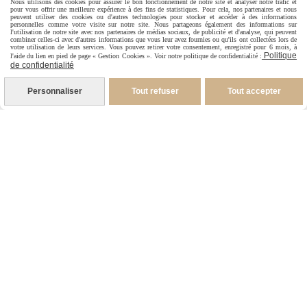
Nous utilisons des cookies pour assurer le bon fonctionnement de notre site et analyser notre trafic et
pour vous offrir une meilleure expérience à des fins de statistiques. Pour cela, nos partenaires et nous
peuvent utiliser des cookies ou d'autres technologies pour stocker et accéder à des informations
personnelles comme votre visite sur notre site. Nous partageons également des informations sur
l'utilisation de notre site avec nos partenaires de médias sociaux, de publicité et d'analyse, qui peuvent
combiner celles-ci avec d'autres informations que vous leur avez fournies ou qu'ils ont collectées lors de
votre utilisation de leurs services. Vous pouvez retirer votre consentement, enregistré pour 6 mois, à
Politique
l'aide du lien en pied de page « Gestion Cookies ». Voir notre politique de confidentialité :
de confidentialité
Droits d'auteur, copyright
Personnaliser
Tout refuser
Tout accepter
Tous les éléments du site www.annickabrial.net sont
protégés par les lois françaises et internationales
relatives à la propriété intellectuelle et restent la
propriété exclusive d'Annick Abrial.
Nul n'est autorisé à
reproduire, exploiter ou utiliser à quelque titre que ce
soit, même partiellement, les illustrations, les dessins,
les modèles pour la broderie, les éléments du site. Toute
utilisation est strictement interdite sans un accord écrit
exprès de Annick Abrial