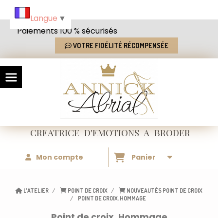
Panneau de gestion des cookies
Langue
▼
Paiements 100 % sécurisés
VOTRE FIDÉLITÉ RÉCOMPENSÉE
CREATRICE
D'EMOTIONS
A BRODER
Mon compte
Panier
L'ATELIER
POINT DE CROIX
NOUVEAUTÉS POINT DE CROIX
POINT DE CROIX, HOMMAGE
Point de croix, Hommage