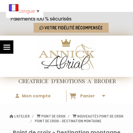
Panneau de gestion des cookies
Langue
▼
Paiements 100 % sécurisés
VOTRE FIDÉLITÉ RÉCOMPENSÉE
CREATRICE
D'EMOTIONS
A BRODER
Mon compte
Panier
L'ATELIER
POINT DE CROIX
NOUVEAUTÉS POINT DE CROIX
POINT DE CROIX - DESTINATION MONTAGNE
Point de croix - Destination montagne