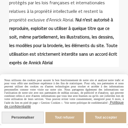
protégés par les lois françaises et internationales
relatives à la propriété intellectuelle et restent la
propriété exclusive d'Annick Abrial.
Nul n'est autorisé à
reproduire, exploiter ou utiliser à quelque titre que ce
soit, même partiellement, les illustrations, les dessins,
les modèles pour la broderie, les éléments du site. Toute
utilisation est strictement interdite sans un accord écrit
exprès de Annick Abrial
Nous utilisons des cookies pour assurer le bon fonctionnement de notre site et analyser notre trafic et
Autoriser
Facebook est désactivé.
pour vous offrir une meilleure expérience à des fins de statistiques. Pour cela, nos partenaires et nous
peuvent utiliser des cookies ou d'autres technologies pour stocker et accéder à des informations
personnelles comme votre visite sur notre site. Nous partageons également des informations sur
l'utilisation de notre site avec nos partenaires de médias sociaux, de publicité et d'analyse, qui peuvent
combiner celles-ci avec d'autres informations que vous leur avez fournies ou qu'ils ont collectées lors de
votre utilisation de leurs services. Vous pouvez retirer votre consentement, enregistré pour 6 mois, à
Politique
l'aide du lien en pied de page « Gestion Cookies ». Voir notre politique de confidentialité :
Mentions Légales
Conditions générales de vente
de confidentialité
Politique de confidentialité
Gestion cookies
Personnaliser
Tout refuser
Tout accepter
Mon Compte