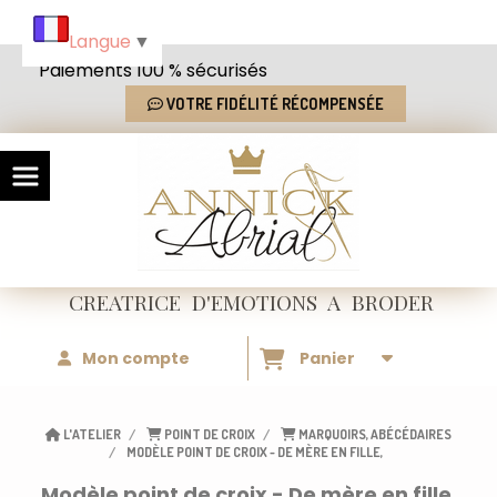
Panneau de gestion des cookies
Langue
▼
Paiements 100 % sécurisés
VOTRE FIDÉLITÉ RÉCOMPENSÉE
CREATRICE
D'EMOTIONS
A BRODER
Mon compte
Panier
L'ATELIER
POINT DE CROIX
MARQUOIRS, ABÉCÉDAIRES
MODÈLE POINT DE CROIX - DE MÈRE EN FILLE,
Modèle point de croix - De mère en fille,