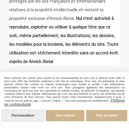
protégés par les lois françaises et internationales
relatives à la propriété intellectuelle et restent la
propriété exclusive d'Annick Abrial.
Nul n'est autorisé à
reproduire, exploiter ou utiliser à quelque titre que ce
soit, même partiellement, les illustrations, les dessins,
les modèles pour la broderie, les éléments du site. Toute
utilisation est strictement interdite sans un accord écrit
exprès de Annick Abrial
Nous utilisons des cookies pour assurer le bon fonctionnement de notre site et analyser notre trafic et
Autoriser
Facebook est désactivé.
pour vous offrir une meilleure expérience à des fins de statistiques. Pour cela, nos partenaires et nous
peuvent utiliser des cookies ou d'autres technologies pour stocker et accéder à des informations
personnelles comme votre visite sur notre site. Nous partageons également des informations sur
l'utilisation de notre site avec nos partenaires de médias sociaux, de publicité et d'analyse, qui peuvent
combiner celles-ci avec d'autres informations que vous leur avez fournies ou qu'ils ont collectées lors de
votre utilisation de leurs services. Vous pouvez retirer votre consentement, enregistré pour 6 mois, à
Politique
l'aide du lien en pied de page « Gestion Cookies ». Voir notre politique de confidentialité :
Mentions Légales
Conditions générales de vente
de confidentialité
Politique de confidentialité
Gestion cookies
Personnaliser
Tout refuser
Tout accepter
Mon Compte