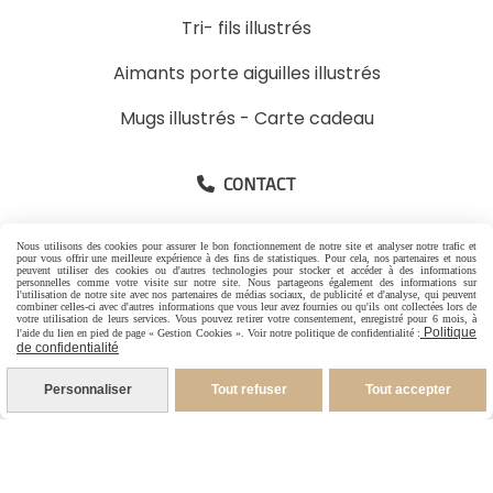
Tri- fils illustrés
Aimants porte aiguilles illustrés
Mugs illustrés
-
Carte cadeau
CONTACT

-
Pour les Particuliers
Nous utilisons des cookies pour assurer le bon fonctionnement de notre site et analyser notre trafic et
pour vous offrir une meilleure expérience à des fins de statistiques. Pour cela, nos partenaires et nous
-
Pour les Pros
peuvent utiliser des cookies ou d'autres technologies pour stocker et accéder à des informations
personnelles comme votre visite sur notre site. Nous partageons également des informations sur
l'utilisation de notre site avec nos partenaires de médias sociaux, de publicité et d'analyse, qui peuvent
06 88 07 99 96
combiner celles-ci avec d'autres informations que vous leur avez fournies ou qu'ils ont collectées lors de
votre utilisation de leurs services. Vous pouvez retirer votre consentement, enregistré pour 6 mois, à
Politique
l'aide du lien en pied de page « Gestion Cookies ». Voir notre politique de confidentialité :
1 rue Jacques Brel
de confidentialité
26600 Granges les Beaumont France
Personnaliser
Tout refuser
Tout accepter