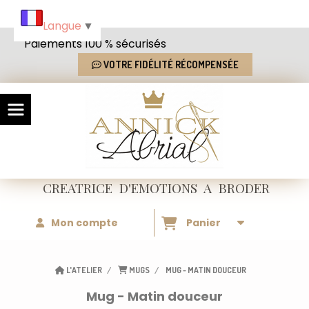
Panneau de gestion des cookies
Langue
▼
Paiements 100 % sécurisés
VOTRE FIDÉLITÉ RÉCOMPENSÉE
CREATRICE
D'EMOTIONS
A BRODER
Mon compte
Panier
L'ATELIER
MUGS
MUG - MATIN DOUCEUR
Mug - Matin douceur