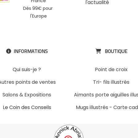
France
l'actualité
Dès 99€ pour
l'Europe
INFORMATIONS
BOUTIQUE


Qui suis-je ?
Point de croix
Autres points de ventes
Tri- fils illustrés
Salons & Expositions
Aimants porte aiguilles illu
Le Coin des Conseils
Mugs illustrés
-
Carte ca
Slons & ExpositinslE