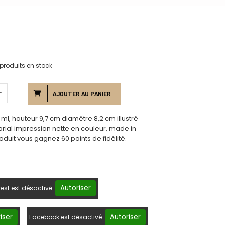
produits en stock
AJOUTER AU PANIER
, hauteur 9,7 cm diamètre 8,2 cm illustré
brial impression nette en couleur, made in
oduit vous gagnez 60 points de fidélité.
Autoriser
rest est désactivé.
iser
Autoriser
Facebook est désactivé.