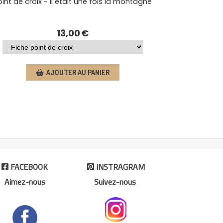
fois la montagne
Point de croix - Il était une fois la 
€
13,00
€
 PANIER
AJOUTER AU PANIER
FACEBOOK
INSTRAGRAM


Aimez-nous
Suivez-nous