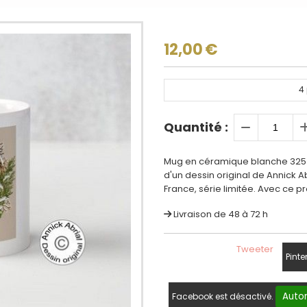
12,00
€
4
Quantité :
Mug en céramique blanche 325 ml
d'un dessin original de Annick A
France, série limitée. Avec ce pr
Livraison de 48 à 72 h
Tweeter
Pinte
Autor
Facebook est désactivé.