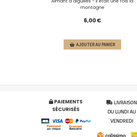
t de croix - Il était une fois la montagne
Aimant à aig
13,00
€
AJOUTER AU PANIER
LIVRAISON
PAIEMENTS


SÉCURISÉS
DU LUNDI AU
VENDREDI