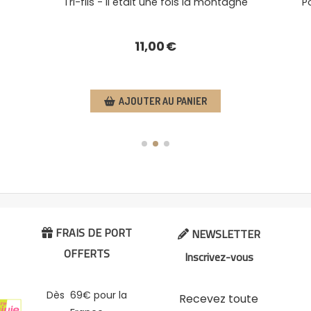
uilles - Il était une fois la
Tri-fils - Il était une 
montagne
6,00
€
11,00
AJOUTER AU PANIER
AJOUTER AU
FRAIS DE PORT
NEWSLETTER


OFFERTS
Inscrivez-vous
Dès 69€ pour la
Recevez toute