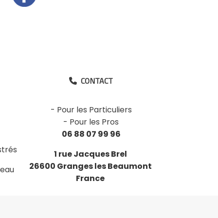
CONTACT

-
Pour les Particuliers
-
Pour les Pros
06 88 07 99 96
strés
1 rue Jacques Brel
26600 Granges les Beaumont
deau
France