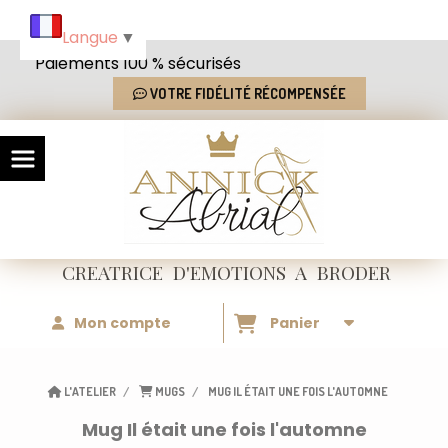
Panneau de gestion des cookies
Langue
▼
Paiements 100 % sécurisés
VOTRE FIDÉLITÉ RÉCOMPENSÉE
CREATRICE
D'EMOTIONS
A BRODER
Mon compte
Panier
L'ATELIER
MUGS
MUG IL ÉTAIT UNE FOIS L'AUTOMNE
Mug Il était une fois l'automne