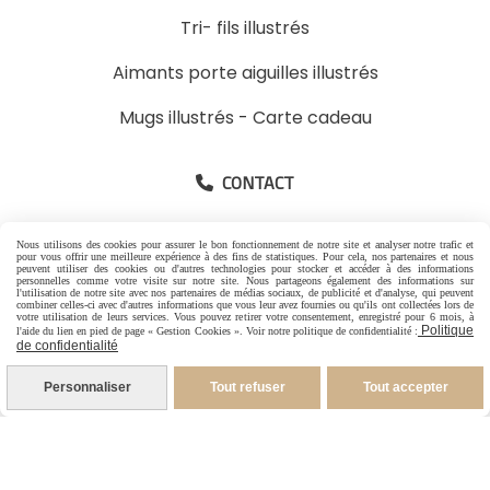
Tri- fils illustrés
Aimants porte aiguilles illustrés
Mugs illustrés
-
Carte cadeau
CONTACT

-
Pour les Particuliers
Nous utilisons des cookies pour assurer le bon fonctionnement de notre site et analyser notre trafic et
pour vous offrir une meilleure expérience à des fins de statistiques. Pour cela, nos partenaires et nous
-
Pour les Pros
peuvent utiliser des cookies ou d'autres technologies pour stocker et accéder à des informations
personnelles comme votre visite sur notre site. Nous partageons également des informations sur
l'utilisation de notre site avec nos partenaires de médias sociaux, de publicité et d'analyse, qui peuvent
06 88 07 99 96
combiner celles-ci avec d'autres informations que vous leur avez fournies ou qu'ils ont collectées lors de
votre utilisation de leurs services. Vous pouvez retirer votre consentement, enregistré pour 6 mois, à
Politique
l'aide du lien en pied de page « Gestion Cookies ». Voir notre politique de confidentialité :
1 rue Jacques Brel
de confidentialité
26600 Granges les Beaumont France
Personnaliser
Tout refuser
Tout accepter