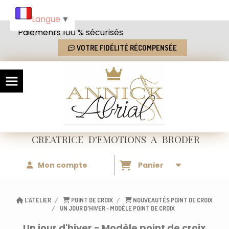
Panneau de gestion des cookies
Langue
▼
Paiements 100 % sécurisés
VOTRE FIDÉLITÉ RÉCOMPENSÉE
CREATRICE
D'EMOTIONS
A BRODER
Mon compte
Panier
L'ATELIER
POINT DE CROIX
NOUVEAUTÉS POINT DE CROIX
UN JOUR D'HIVER - MODÈLE POINT DE CROIX
Un jour d'hiver - Modèle point de croix