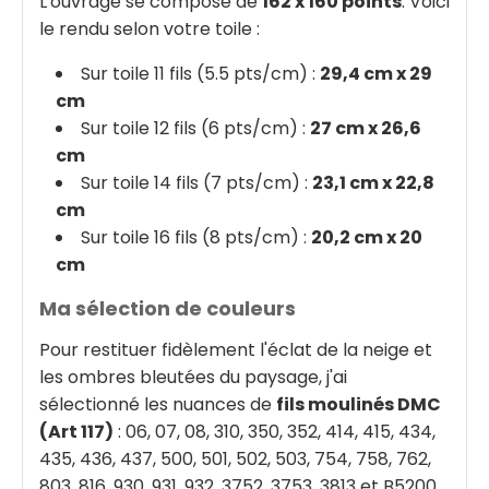
L'ouvrage se compose de
162 x 160 points
. Voici
le rendu selon votre toile :
Sur toile 11 fils (5.5 pts/cm) :
29,4 cm x 29
cm
Sur toile 12 fils (6 pts/cm) :
27 cm x 26,6
cm
Sur toile 14 fils (7 pts/cm) :
23,1 cm x 22,8
cm
Sur toile 16 fils (8 pts/cm) :
20,2 cm x 20
cm
Ma sélection de couleurs
Pour restituer fidèlement l'éclat de la neige et
les ombres bleutées du paysage, j'ai
sélectionné les nuances de
fils moulinés DMC
(Art 117)
: 06, 07, 08, 310, 350, 352, 414, 415, 434,
435, 436, 437, 500, 501, 502, 503, 754, 758, 762,
803, 816, 930, 931, 932, 3752, 3753, 3813 et B5200.