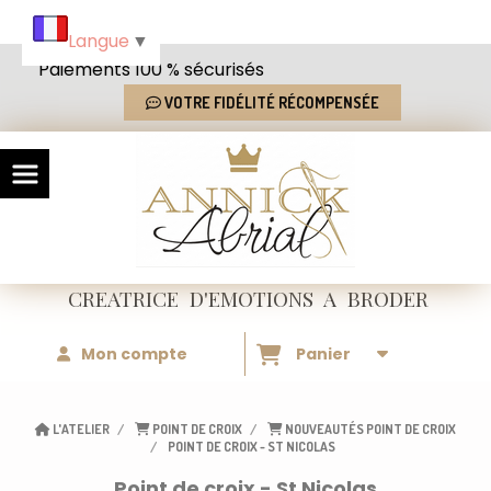
Panneau de gestion des cookies
Langue
▼
Paiements 100 % sécurisés
VOTRE FIDÉLITÉ RÉCOMPENSÉE
CREATRICE
D'EMOTIONS
A BRODER
Mon compte
Panier
L'ATELIER
POINT DE CROIX
NOUVEAUTÉS POINT DE CROIX
POINT DE CROIX - ST NICOLAS
Point de croix - St Nicolas