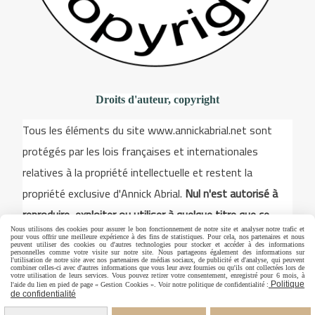
Droits d'auteur, copyright
Tous les éléments du site www.annickabrial.net sont
protégés par les lois françaises et internationales
relatives à la propriété intellectuelle et restent la
propriété exclusive d'Annick Abrial.
Nul n'est autorisé à
reproduire, exploiter ou utiliser à quelque titre que ce
Nous utilisons des cookies pour assurer le bon fonctionnement de notre site et analyser notre trafic et
soit, même partiellement, les illustrations, les dessins,
pour vous offrir une meilleure expérience à des fins de statistiques. Pour cela, nos partenaires et nous
peuvent utiliser des cookies ou d'autres technologies pour stocker et accéder à des informations
les modèles pour la broderie, les éléments du site. Toute
personnelles comme votre visite sur notre site. Nous partageons également des informations sur
l'utilisation de notre site avec nos partenaires de médias sociaux, de publicité et d'analyse, qui peuvent
combiner celles-ci avec d'autres informations que vous leur avez fournies ou qu'ils ont collectées lors de
utilisation est strictement interdite sans un accord écrit
votre utilisation de leurs services. Vous pouvez retirer votre consentement, enregistré pour 6 mois, à
Politique
l'aide du lien en pied de page « Gestion Cookies ». Voir notre politique de confidentialité :
exprès de Annick Abrial
de confidentialité