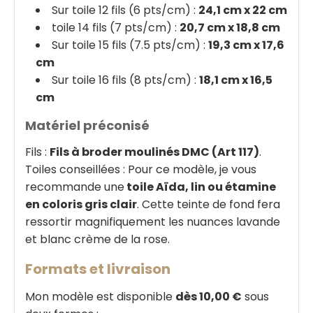
Sur toile 12 fils (6 pts/cm) :
24,1 cm x 22 cm
toile 14 fils (7 pts/cm) :
20,7 cm x 18,8 cm
Sur toile 15 fils (7.5 pts/cm) :
19,3 cm x 17,6
cm
Sur toile 16 fils (8 pts/cm) :
18,1 cm x 16,5
cm
Matériel préconisé
Fils :
Fils à broder moulinés DMC (Art 117)
.
Toiles conseillées : Pour ce modèle, je vous
recommande une
toile Aïda, lin ou étamine
en coloris gris clair
. Cette teinte de fond fera
ressortir magnifiquement les nuances lavande
et blanc crème de la rose.
Formats et livraison
Mon modèle est disponible
dès 10,00 €
sous