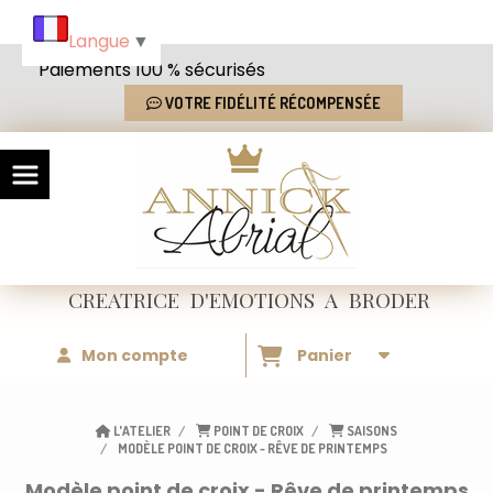
Panneau de gestion des cookies
Langue
▼
Paiements 100 % sécurisés
VOTRE FIDÉLITÉ RÉCOMPENSÉE
CREATRICE
D'EMOTIONS
A BRODER
Mon compte
Panier
L'ATELIER
POINT DE CROIX
SAISONS
MODÈLE POINT DE CROIX - RÊVE DE PRINTEMPS
Modèle point de croix - Rêve de printemps