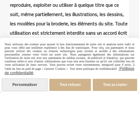
reproduire, exploiter ou utiliser à quelque titre que ce
soit, même partiellement, les illustrations, les dessins,
les modèles pour la broderie, les éléments du site. Toute
utilisation est strictement interdite sans un accord écrit
exprès de Annick Abrial
Nous utilisons des cookies pour assurer le bon fonctionnement de notre site et analyser notre trafic et
pour vous offrir une meilleure expérience à des fins de statistiques. Pour cela, nos partenaires et nous
peuvent utiliser des cookies ou d'autres technologies pour stocker et accéder à des informations
personnelles comme votre visite sur notre site. Nous partageons également des informations sur
l'utilisation de notre site avec nos partenaires de médias sociaux, de publicité et d'analyse, qui peuvent
combiner celles-ci avec d'autres informations que vous leur avez fournies ou qu'ils ont collectées lors de
Autoriser
Facebook est désactivé.
votre utilisation de leurs services. Vous pouvez retirer votre consentement, enregistré pour 6 mois, à
Politique
l'aide du lien en pied de page « Gestion Cookies ». Voir notre politique de confidentialité :
de confidentialité
Personnaliser
Tout refuser
Tout accepter
Mentions Légales
Conditions générales de vente
Politique de confidentialité
Gestion cookies
Mon Compte