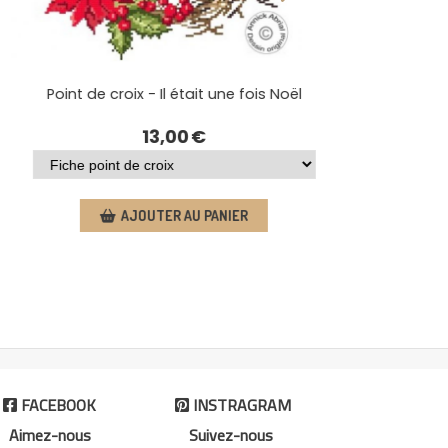
11,00
€
Point de cr
AJOUTER AU PANIER
FACEBOOK
INSTRAGRAM


Aimez-nous
Suivez-nous