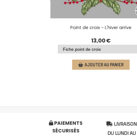
Point de croix - Il était une fois Noël
13,00
€
AJOUTER AU PANIER
LIVRAISON
PAIEMENTS


SÉCURISÉS
DU LUNDI AU