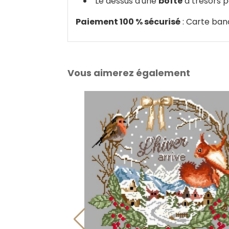
Le dessus d'une
boîte
à trésors p
Paiement 100 % sécurisé
: Carte ban
Vous aimerez également
uge gorge