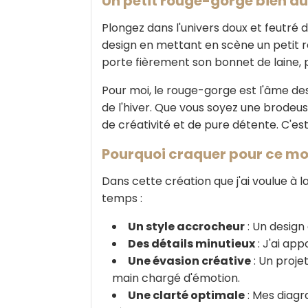
Un petit rouge-gorge bien au
Plongez dans l'univers doux et feutré 
design en mettant en scène un petit ro
porte fièrement son bonnet de laine, p
Pour moi, le rouge-gorge est l'âme des 
de l'hiver. Que vous soyez une brode
de créativité et de pure détente. C'est 
Pourquoi craquer pour ce mo
Dans cette création que j'ai voulue à 
temps :
Un style accrocheur
: Un design 
Des détails minutieux
: J'ai app
Une évasion créative
: Un proje
main chargé d'émotion.
Une clarté optimale
: Mes diagr