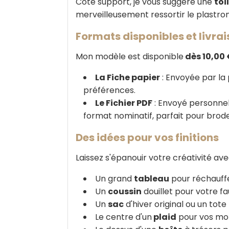
Côté support, je vous suggère une
toi
merveilleusement ressortir le plastro
Formats disponibles et livra
Mon modèle est disponible
dès 10,00
La Fiche papier
: Envoyée par la 
préférences.
Le Fichier PDF
: Envoyé personnel
format nominatif, parfait pour bro
Des idées pour vos finitions
Laissez s'épanouir votre créativité av
Un grand
tableau
pour réchauffe
Un
coussin
douillet pour votre fa
Un
sac
d'hiver original ou un tot
Le centre d'un
plaid
pour vos mo