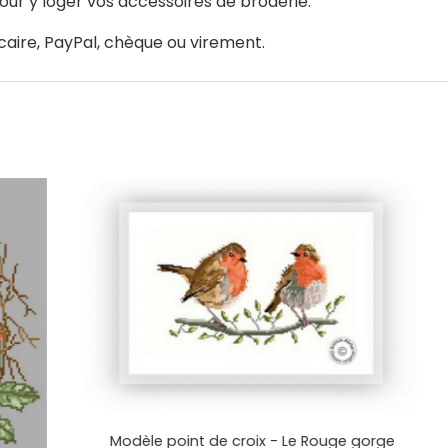
our y loger vos accessoires de broderie.
caire, PayPal, chèque ou virement.
M