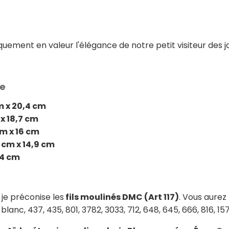
ent en valeur l'élégance de notre petit visiteur des ja
ée
m x 20,4 cm
x 18,7 cm
m x 16 cm
 cm x 14,9 cm
14 cm
 je préconise les
fils moulinés DMC (Art 117)
. Vous aurez
 blanc, 437, 435, 801, 3782, 3033, 712, 648, 645, 666, 816, 157,