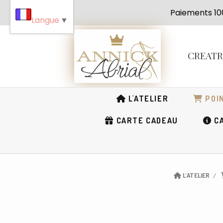
Panneau de gestion des cookies
Paiement
Langue
▼
CREAT
L'ATELIER
POIN
CARTE CADEAU
CA
L'ATELIER