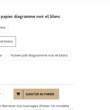
 papier diagramme noir et blanc
leur
et blanc
ur
Fichier pdf diagramme noir et blanc
AJOUTER AU PANIER
ur illuminer vos ouvrages d'hiver. Un modèle