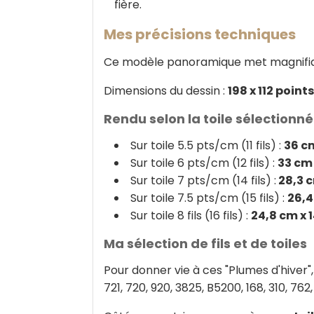
fière.
Mes précisions techniques
Ce modèle panoramique met magnifiquem
Dimensions du dessin :
198 x 112 points
Rendu selon la toile sélectionn
Sur toile 5.5 pts/cm (11 fils) :
36 c
Sur toile 6 pts/cm (12 fils) :
33 cm 
Sur toile 7 pts/cm (14 fils) :
28,3 c
Sur toile 7.5 pts/cm (15 fils) :
26,4
Sur toile 8 fils (16 fils) :
24,8 cm x 
Ma sélection de fils et de toiles
Pour donner vie à ces "Plumes d'hiver",
721, 720, 920, 3825, B5200, 168, 310, 762,