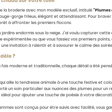
 chaud sur votre toile
de la broderie avec mon modèle exclusif, intitulé
"Plumes 
uge-gorge frileux, élégant et attendrissant. Pour braver
rêt à affronter les premiers flocons.
jardins endormis sous la neige. J'ai voulu capturer cette é
use expérimentée ou que vous fassiez vos premiers point
une invitation à ralentir et à savourer le calme des soirées
dèle ?
la fois moderne et traditionnelle, chaque détail a été pen
qui allie la tendresse animale à une touche festive et colo
orté un soin particulier aux nuances des plumes pour un re
t idéal pour ajouter une touche de poésie à votre décoratio
ammes sont conçus pour être suivis avec facilité, vous ga