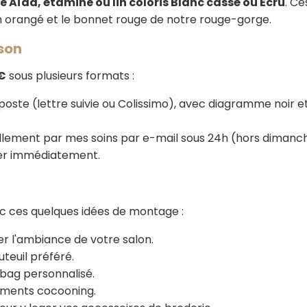
le Aïda, étamine ou lin coloris Blanc cassé ou Écru
. Ce
n orangé et le bonnet rouge de notre rouge-gorge.
ison
 €
sous plusieurs formats :
poste (lettre suivie ou Colissimo), avec diagramme noir e
lement par mes soins par e-mail sous 24h (hors dimanches
der immédiatement.
ec ces quelques idées de montage :
r l'ambiance de votre salon.
uteuil préféré.
e bag personnalisé.
ments cocooning.