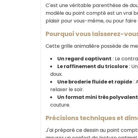
C'est une véritable parenthèse de douc
modèle au point compté est un vrai b
plaisir pour vous-même, ou pour faire
Pourquoi vous laisserez-vous 
Cette grille animalière possède de me
Un regard captivant
: Le contra
Le raffinement du tricolore
: Un
doux.
Une broderie fluide et rapide
: 
relaxer le soir.
Un format mini très polyvalent
couture.
Précisions techniques et di
J'ai préparé ce dessin au point compt
assurer un confort de lecture optimal.