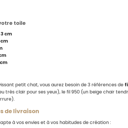
votre toile
9,3 cm
7 cm
cm
 cm
3 cm
issant petit chat, vous aurez besoin de 3 références de
f
 très clair pour ses yeux), le fil 950 (un beige chair tendr
rrure).
 de livraison
te à vos envies et à vos habitudes de création :