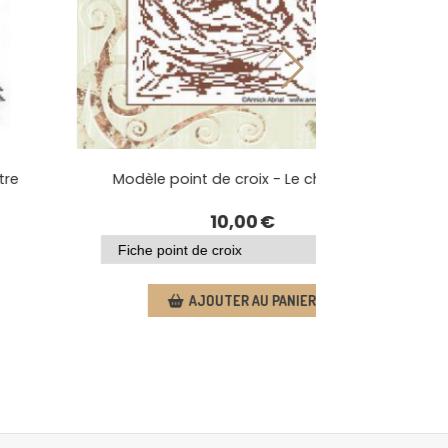
 Douce rencontre
Modèle point de croix - Le chas
€
10,00
€
 PANIER
AJOUTER AU PANIER