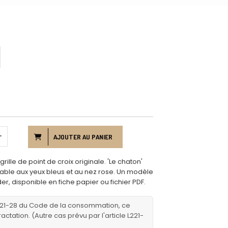
AJOUTER AU PANIER
ille de point de croix originale. 'Le chaton'
able aux yeux bleus et au nez rose. Un modèle
er, disponible en fiche papier ou fichier PDF.
221-28 du Code de la consommation, ce
ractation. (Autre cas prévu par l'article L221-