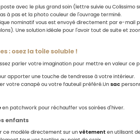
poste avec le plus grand soin (lettre suivie ou Colissimo s
pas à pas et la photo couleur de l'ouvrage terminé.
ique nominatif vous est envoyé directement par e-mail 
lons). Une solution idéale pour l'avoir tout de suite et z
s : osez la toile soluble !
aissez parler votre imagination pour mettre en valeur ce p
ur apporter une touche de tendresse à votre intérieur.
er votre canapé ou votre fauteuil préféré.Un
sac
personn
e
en patchwork pour réchauffer vos soirées d'hiver.
es enfants
er ce modèle directement sur un
vêtement
en utilisant d
ement tous vos textiles au point de croix.