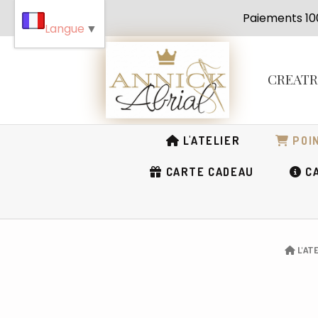
Panneau de gestion des cookies
Paiement
Langue
▼
CREAT
L'ATELIER
POIN
CARTE CADEAU
CA
L'AT