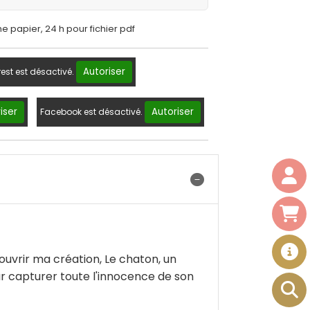
he papier, 24 h pour fichier pdf
Autoriser
rest est désactivé.
iser
Autoriser
Facebook est désactivé.
écouvrir ma création, Le chaton, un
our capturer toute l'innocence de son