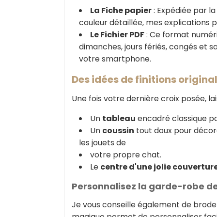
La Fiche papier
: Expédiée par la 
couleur détaillée, mes explications 
Le Fichier PDF
: Ce format numér
dimanches, jours fériés, congés et sa
votre smartphone.
Des idées de finitions originale
Une fois votre dernière croix posée, l
Un
tableau
encadré classique po
Un
coussin
tout doux pour décor
les jouets de
votre propre chat.
Le
centre d'une jolie couvertur
Personnalisez la garde-robe d
Je vous conseille également de brod
magique permet de personnaliser facil