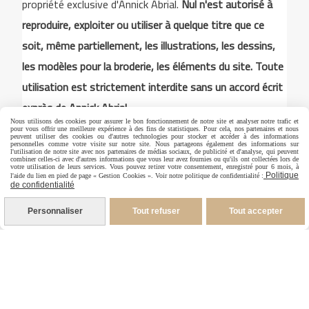
propriété exclusive d'Annick Abrial.
Nul n'est autorisé à
reproduire, exploiter ou utiliser à quelque titre que ce
soit, même partiellement, les illustrations, les dessins,
les modèles pour la broderie, les éléments du site. Toute
utilisation est strictement interdite sans un accord écrit
exprès de Annick Abrial
Nous utilisons des cookies pour assurer le bon fonctionnement de notre site et analyser notre trafic et
pour vous offrir une meilleure expérience à des fins de statistiques. Pour cela, nos partenaires et nous
peuvent utiliser des cookies ou d'autres technologies pour stocker et accéder à des informations
personnelles comme votre visite sur notre site. Nous partageons également des informations sur
l'utilisation de notre site avec nos partenaires de médias sociaux, de publicité et d'analyse, qui peuvent
Autoriser
Facebook est désactivé.
combiner celles-ci avec d'autres informations que vous leur avez fournies ou qu'ils ont collectées lors de
votre utilisation de leurs services. Vous pouvez retirer votre consentement, enregistré pour 6 mois, à
Politique
l'aide du lien en pied de page « Gestion Cookies ». Voir notre politique de confidentialité :
de confidentialité
Mentions Légales
Conditions générales de vente
Personnaliser
Tout refuser
Tout accepter
Politique de confidentialité
Gestion cookies
Mon Compte