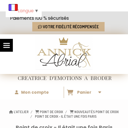
Panneau de gestion des cookies
Langue
▼
Paiements 100 % sécurisés
VOTRE FIDÉLITÉ RÉCOMPENSÉE
CREATRICE
D'EMOTIONS
A BRODER
Mon compte
Panier
L'ATELIER
POINT DE CROIX
NOUVEAUTÉS POINT DE CROIX
POINT DE CROIX - IL ÉTAIT UNE FOIS PARIS
Point de croix - Il était une fois Paris