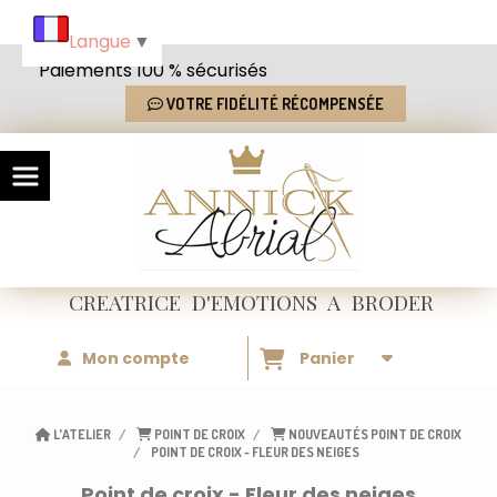
Panneau de gestion des cookies
Langue
▼
Paiements 100 % sécurisés
VOTRE FIDÉLITÉ RÉCOMPENSÉE
CREATRICE
D'EMOTIONS
A BRODER
Mon compte
Panier
L'ATELIER
POINT DE CROIX
NOUVEAUTÉS POINT DE CROIX
POINT DE CROIX - FLEUR DES NEIGES
Point de croix - Fleur des neiges