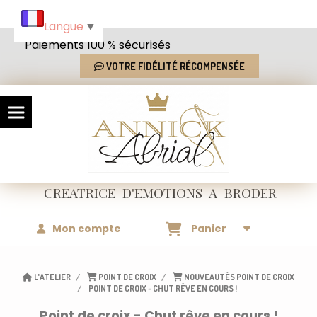
Panneau de gestion des cookies
Langue
▼
Paiements 100 % sécurisés
VOTRE FIDÉLITÉ RÉCOMPENSÉE
CREATRICE
D'EMOTIONS
A BRODER
Mon compte
Panier
L'ATELIER
POINT DE CROIX
NOUVEAUTÉS POINT DE CROIX
POINT DE CROIX - CHUT RÊVE EN COURS !
Point de croix - Chut rêve en cours !