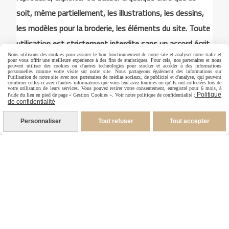
soit, même partiellement, les illustrations, les dessins,
les modèles pour la broderie, les éléments du site. Toute
utilisation est strictement interdite sans un accord écrit
exprès de Annick Abrial
Nous utilisons des cookies pour assurer le bon fonctionnement de notre site et analyser notre trafic et
pour vous offrir une meilleure expérience à des fins de statistiques. Pour cela, nos partenaires et nous
peuvent utiliser des cookies ou d'autres technologies pour stocker et accéder à des informations
personnelles comme votre visite sur notre site. Nous partageons également des informations sur
l'utilisation de notre site avec nos partenaires de médias sociaux, de publicité et d'analyse, qui peuvent
combiner celles-ci avec d'autres informations que vous leur avez fournies ou qu'ils ont collectées lors de
votre utilisation de leurs services. Vous pouvez retirer votre consentement, enregistré pour 6 mois, à
Autoriser
Facebook est désactivé.
Politique
l'aide du lien en pied de page « Gestion Cookies ». Voir notre politique de confidentialité :
de confidentialité
Personnaliser
Tout refuser
Tout accepter
Mentions Légales
Conditions générales de vente
Politique de confidentialité
Gestion cookies
Mon Compte