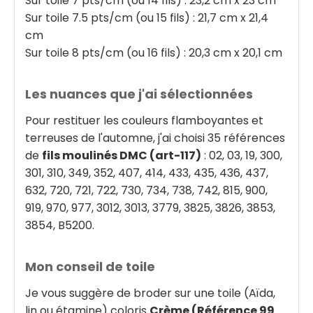
Sur toile 7 pts/cm (ou 14 fils) : 23,2 cm x 23 cm
Sur toile 7.5 pts/cm (ou 15 fils) : 21,7 cm x 21,4
cm
Sur toile 8 pts/cm (ou 16 fils) : 20,3 cm x 20,1 cm
Les nuances que j'ai sélectionnées
Pour restituer les couleurs flamboyantes et
terreuses de l'automne, j'ai choisi 35 références
de
fils moulinés DMC (art-117)
: 02, 03, 19, 300,
301, 310, 349, 352, 407, 414, 433, 435, 436, 437,
632, 720, 721, 722, 730, 734, 738, 742, 815, 900,
919, 970, 977, 3012, 3013, 3779, 3825, 3826, 3853,
3854, B5200.
Mon conseil de toile
Je vous suggère de broder sur une toile (Aïda,
lin ou étamine) coloris
Crème (Référence 99