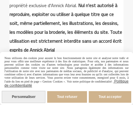
propriété exclusive d'Annick Abrial.
Nul n'est autorisé à
reproduire, exploiter ou utiliser à quelque titre que ce
soit, même partiellement, les illustrations, les dessins,
les modèles pour la broderie, les éléments du site. Toute
utilisation est strictement interdite sans un accord écrit
exprès de Annick Abrial
Nous utilisons des cookies pour assurer le bon fonctionnement de notre site et analyser notre trafic et
pour vous offrir une meilleure expérience à des fins de statistiques. Pour cela, nos partenaires et nous
peuvent utiliser des cookies ou d'autres technologies pour stocker et accéder à des informations
personnelles comme votre visite sur notre site. Nous partageons également des informations sur
Autoriser
Facebook est désactivé.
l'utilisation de notre site avec nos partenaires de médias sociaux, de publicité et d'analyse, qui peuvent
combiner celles-ci avec d'autres informations que vous leur avez fournies ou qu'ils ont collectées lors de
votre utilisation de leurs services. Vous pouvez retirer votre consentement, enregistré pour 6 mois, à
Politique
l'aide du lien en pied de page « Gestion Cookies ». Voir notre politique de confidentialité :
de confidentialité
Mentions Légales
Conditions générales de vente
Personnaliser
Tout refuser
Tout accepter
Politique de confidentialité
Gestion cookies
Mon Compte