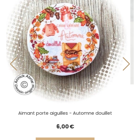
et
Aimant porte aiguilles - Automne dou
6,00
€