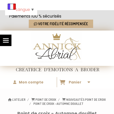
Panneau de gestion des cookies
Langue
▼
Paiements 100 % sécurisés
VOTRE FIDÉLITÉ RÉCOMPENSÉE
CREATRICE
D'EMOTIONS
A BRODER
Mon compte
Panier
L'ATELIER
POINT DE CROIX
NOUVEAUTÉS POINT DE CROIX
POINT DE CROIX - AUTOMNE DOUILLET
Point de croix - Automne douillet