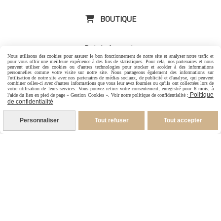
BOUTIQUE

Point de croix
Nous utilisons des cookies pour assurer le bon fonctionnement de notre site et analyser notre trafic et
pour vous offrir une meilleure expérience à des fins de statistiques. Pour cela, nos partenaires et nous
Tri- fils illustrés
peuvent utiliser des cookies ou d'autres technologies pour stocker et accéder à des informations
personnelles comme votre visite sur notre site. Nous partageons également des informations sur
l'utilisation de notre site avec nos partenaires de médias sociaux, de publicité et d'analyse, qui peuvent
combiner celles-ci avec d'autres informations que vous leur avez fournies ou qu'ils ont collectées lors de
Aimants porte aiguilles illustrés
votre utilisation de leurs services. Vous pouvez retirer votre consentement, enregistré pour 6 mois, à
Politique
l'aide du lien en pied de page « Gestion Cookies ». Voir notre politique de confidentialité :
de confidentialité
Mugs illustrés
-
Carte cadeau
Personnaliser
Tout refuser
Tout accepter
CONTACT

-
Pour les Particuliers
-
Pour les Pros
06 88 07 99 96
1 rue Jacques Brel