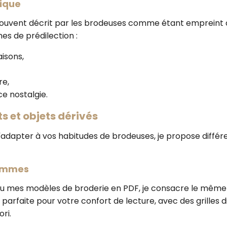
rique
 souvent décrit par les brodeuses comme étant empreint d
es de prédilection :
aisons,
vre,
e nostalgie.
rts et objets dérivés
adapter à vos habitudes de brodeuses, je propose différe
rammes
 ou mes modèles de broderie en PDF, je consacre le même
rfaite pour votre confort de lecture, avec des grilles di
ri.