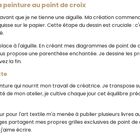
la peinture au point de croix
avant que je ne tienne une aiguille. Ma création commenc
uisse sur le papier. Cette étape du dessin est cruciale : 
é.
lace à l'aiguille. En créant mes diagrammes de point de cr
e vous propose une parenthèse enchantée. Je dessine les prem
ez la fin.
tte
ture qui nourrit mon travail de créatrice. Je transpose sur l
mité de mon atelier, je cultive chaque jour cet équilibre pr
r pour l'art textile m'a menée à publier plusieurs livres au
ages partagent mes propres grilles exclusives de point 
j'aime écrire.