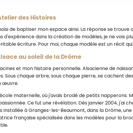
telier des Histoires
isi de baptiser mon espace ainsi. La réponse se trouve au
ans d'expérience dans la création de modèles, je ne vois 
table écriture. Pour moi, chaque modèle est un récit qui s
Alsace au soleil de la Drôme
ines et mon histoire personnelle. Alsacienne de naissance
s. Sous chaque arbre, sous chaque pierre, se cachent des
n œuvre.
cole maternelle, où j'avais brodé de petits napperons. Ma
ionnée. Ce fut une révélation. Dès janvier 2004, j'ai ch
suis installée à Granges-les-Beaumont, dans la Drôme, un
atrice française spécialisée dans les modèles pour la brode
ile.