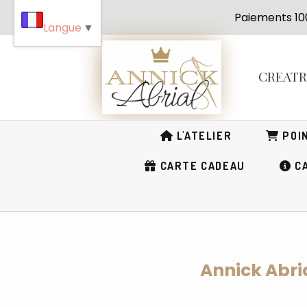
Panneau de gestion des cookies
Paiement
Langue
▼
CREAT
L'ATELIER
POIN
CARTE CADEAU
CA
Annick Abria